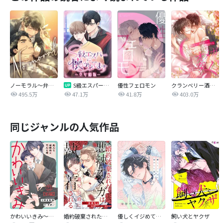
ノーモラル～弁護士の掟～
S級エスパーに懐かれてます【全年齢版】
優性フェロモン
クランベリー酒の芳りに惑わされる御曹司はオメガに突く
495.5万
47.1万
41.8万
403.0万
同じジャンルの人気作品
かわいいきみ～美人な幼馴染と平凡な僕～
婚約破棄された悪辣オメガは義兄公爵に執着される 【連載版】
優しくイジめて溶かして混ぜて
飼い犬とヤクザ