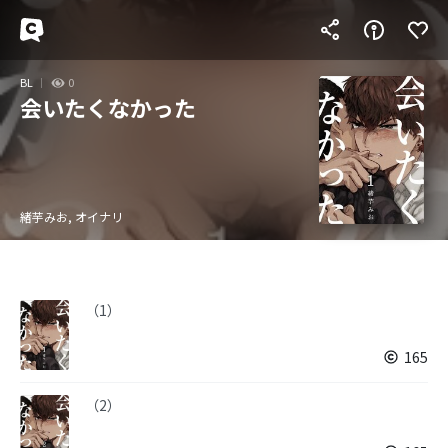
BL
0
会いたくなかった
緒芋みお, オイナリ
（1）
165
（2）