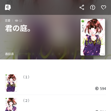
恋愛
12
君の庭。
香田直
（１）
594
（２）