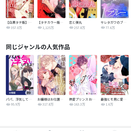
【白黒タテ版】孕むまで乱れいけ～身代わり花嫁と軍服の猛愛
【タテカラー版】漣蒼士に処女を捧ぐ～さあ、じっくり愛でましょうか
恋と弾丸
サレタガワのブルー【タテヨミ】
357.0万
1,125万
257.8万
77.6万
同じジャンルの人気作品
パパ、浮気してるよ？娘と二人でクズ夫を捨てます【分冊版】
お嬢様はお仕置きが好き
熱愛プリンス お兄ちゃんはキミが好き
最強ヒモ男に愛されまして
95.9万
317.8万
163.3万
1.6万