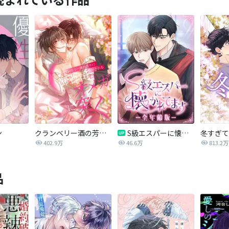
ン
クランベリー酒の芳りに惑わされる御曹司はオメガに突く
S級エスパーに懐かれてます【全年齢版】
冬すぎて
402.9万
46.6万
813.2万
品