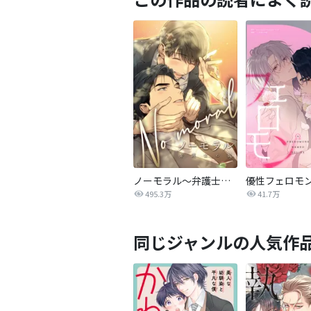
ノーモラル～弁護士の掟～
優性フェロモ
495.3万
41.7万
同じジャンルの人気作