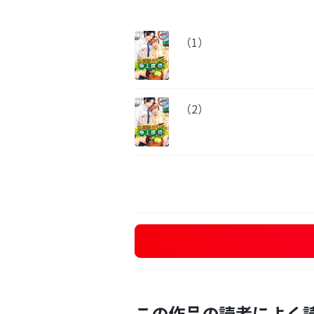
（1）
（2）
この作品の読者によく