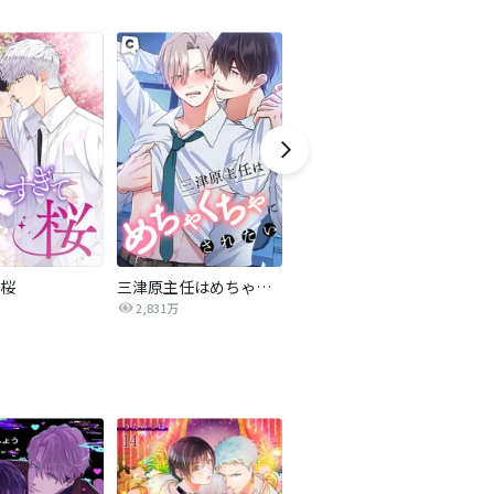
桜
三津原主任はめちゃくちゃにされたい
BLUFFING～欲望の三角関係～【タテヨミ】
2,831万
7.4万