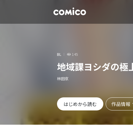
BL
145
地域課ヨシダの極
林田京
作品情報
はじめから読む