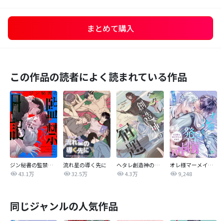
まとめて購入
この作品の読者によく読まれている作品
ジン秘書の監禁日記【タテヨミ】
流れ星の導く先に
ヘタレ創造神の宿題【タテヨミ】
オレ様マーメイドは発情中～王子様は貧乏学生がお好き～
43.1万
32.5万
4.3万
9,248
同じジャンルの人気作品