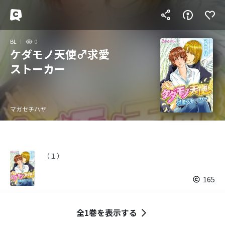
BL
0
ケダモノ天使♂求愛
ストーカー
マガセチハヤ
（１）
165
全1巻を表示する