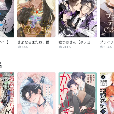
相反するカンケイ【改訂版】
さよならまたね、僕の王【タテヨミ】
嘘つきさん【タテヨミ】
3.6万
23.1万
10.4万
品