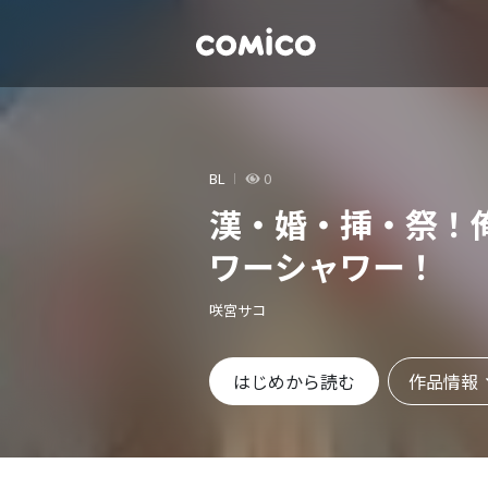
BL
0
漢・婚・挿・祭！
ワーシャワー！
咲宮サコ
作品情報
はじめから読む