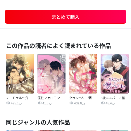
まとめて購入
この作品の読者によく読まれている作品
ノーモラル～弁護士の掟～
優性フェロモン
クランベリー酒の芳りに惑わされる御曹司はオメガに突く
S級エスパーに懐かれてます【全年齢版】
495.1万
41.3万
402.8万
46.4万
同じジャンルの人気作品