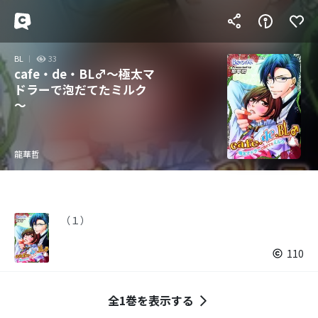
BL
33
cafe・de・BL♂～極太マ
ドラーで泡だてたミルク
～
龍華哲
（１）
110
全1巻を表示する