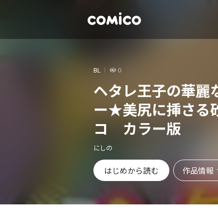
BL
0
ヘタレ王子の華麗
ー★美尻に挿さる
コ カラー版
にしの
作品情報
はじめから読む