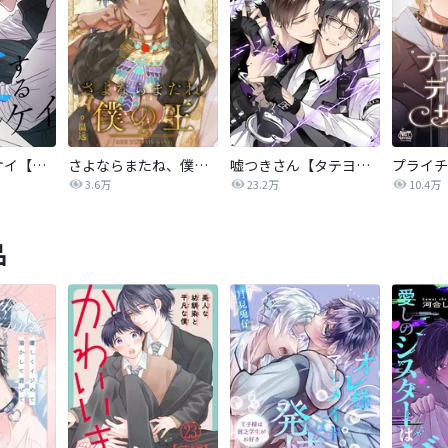
相反するカンケイ【改訂版】
さよならまたね、僕の王【タテヨミ】
嘘つきさん【タテヨミ】
3.6万
23.2万
10.4万
品