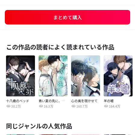
まとめて購入
この作品の読者によく読まれている作品
十八歳のベッド
青い夏の先に、【完全版】
心の奥を覗かせて
羊の嘘
30.2万
16.3万
160.7万
164.4万
同じジャンルの人気作品