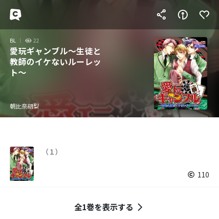
BL
22
愛玩ギャンブル～生徒と
教師のイケないルーレッ
ト～
朝比奈胡梨
（１）
110
全1巻を表示する