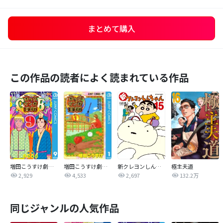
まとめて購入
この作品の読者によく読まれている作品
増田こうすけ劇場 ギャグマンガ日和GB
増田こうすけ劇場 ギャグマンガ日和
新クレヨンしんちゃん
極主夫道
2,929
4,533
2,697
132.2万
同じジャンルの人気作品