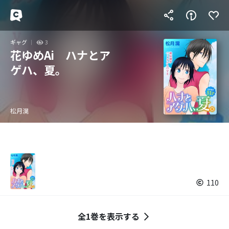
ギャグ
3
花ゆめAi ハナとア
ゲハ、夏。
松月滉
110
全1巻を表示する