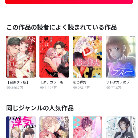
この作品の読者によく読まれている作品
【白黒タテ版】孕むまで乱れいけ～身代わり花嫁と軍服の猛愛
【タテカラー版】漣蒼士に処女を捧ぐ～さあ、じっくり愛でましょうか
恋と弾丸
サレタガワのブルー【タテヨミ】
356.7万
1,125万
257.8万
77.6万
同じジャンルの人気作品