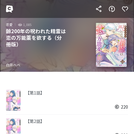
恋愛
1,085
齢200年の呪われた精霊は
恋の万能薬を欲する（分
冊版）
白井べべ
【第1話】
220
【第2話】