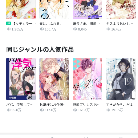
【タテカラー版】なまいきざかり。
青に、ふれる。
総長さま、溺愛中につき。～最強イケメンと愛され寮生活！？～ 分冊版
キスよりおいしいっ！
1,305万
100.7万
8,045
16.4万
同じジャンルの人気作品
パパ、浮気してるよ？娘と二人でクズ夫を捨てます【分冊版】
お嬢様はお仕置きが好き
熱愛プリンス お兄ちゃんはキミが好き
すきだから、だよ
95.8万
317.8万
163.3万
191.5万