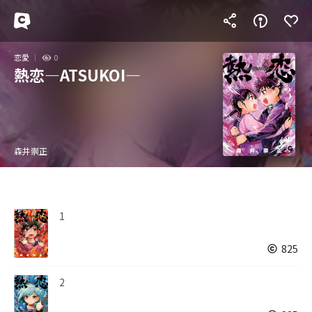
恋愛
0
熱恋―ATSUKOI―
森井崇正
1
825
2