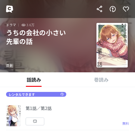
ドラマ
3.6万
うちの会社の小さい
先輩の話
斎創
話読み
巻読み
レンタルできます
第1話／第2話
無料