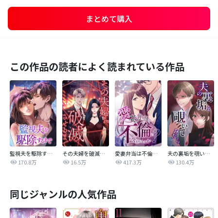
まとめて購入
この作品の読者によく読まれている作品
監視夫を駆除するまで
その夫婦を破滅させるまで
愛妻弁当は不倫に含まれますか？
夫の裏垢を覗いてみたら
170.8万
16.5万
417.3万
130.4万
同じジャンルの人気作品