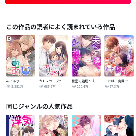
この作品の読者によく読まれている作品
みにあひ
カモフラージュ夫婦
秘蜜の箱庭～夫の隣で抱かれてます～
これは二度目で最後の初恋
5,581万
685.8万
220.4万
57.3万
同じジャンルの人気作品