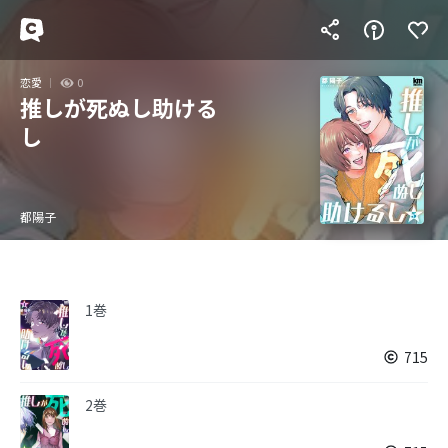
恋愛
0
推しが死ぬし助ける
し
都陽子
1巻
715
2巻