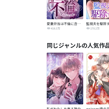
愛妻弁当は不倫に含まれますか？
監視夫を駆除
416.3万
170.2万
同じジャンルの人気作
私がわたしを売る理由
noicomi鬼の