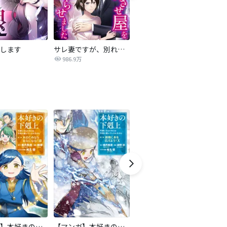
します
サレ妻ですが、別れさせ屋を寝返らせました
僕らの喉にはフタがある
986.9万
7,084万
【マンガ】本好きの下剋上 第二部
【マンガ】本好きの下剋上 第三部
隣国の王太子が奴隷として売られていたので買ってみました【単話】
天