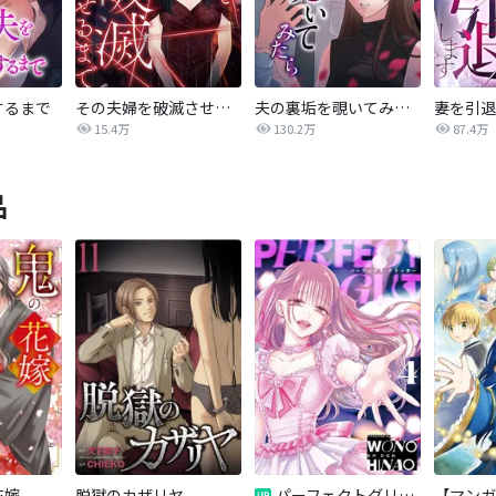
するまで
その夫婦を破滅させるまで
夫の裏垢を覗いてみたら
妻を引退
15.4万
130.2万
87.4万
品
花嫁
脱獄のカザリヤ
パーフェクトグリッター