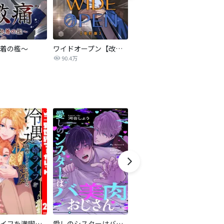
着の檻～
ワイドオープン【改訂版】
事件名：へイル～シャチの狩り方～【改訂版】
C
90.4万
62.9万
冷遇婿ライフを満喫しようとしたら、溺愛ルートに入りました！？
愛しのシスターはバ美肉おじさん
道頓堀フライングジーザス【電子限定特典付き】