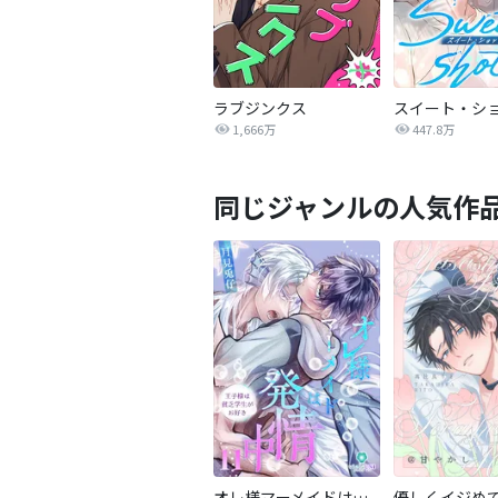
ラブジンクス
スイート・シ
1,666万
447.8万
同じジャンルの人気作
オレ様マーメイドは発情中～王子様は貧乏学生がお好き～