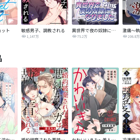
ョット
敏感男子、調教される
異世界で夜の奴隷になりました【改訂版】
激痛～執
1,147万
75.2万
206.8万
品
優しくイジめて溶かして混ぜて
婚約破棄された悪辣オメガは義兄公爵に執着される 【連載版】
かわいいきみ～美人な幼馴染と平凡な僕～