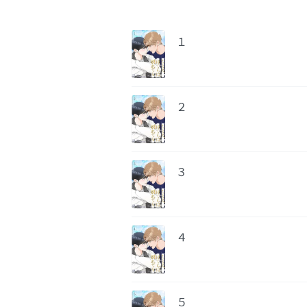
１
２
３
４
５