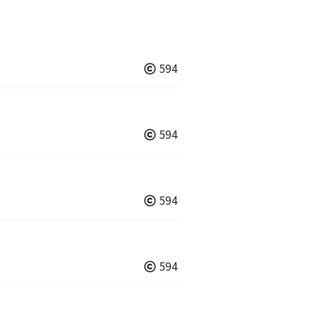
594
594
594
594