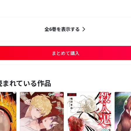
全6巻を表示する
まとめて購入
読まれている作品