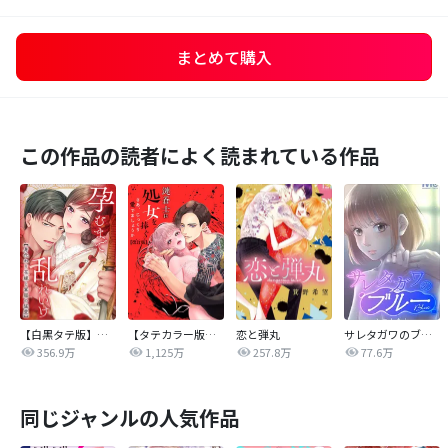
まとめて購入
この作品の読者によく読まれている作品
【白黒タテ版】孕むまで乱れいけ～身代わり花嫁と軍服の猛愛
【タテカラー版】漣蒼士に処女を捧ぐ～さあ、じっくり愛でましょうか
恋と弾丸
サレタガワのブルー【タテヨミ】
356.9万
1,125万
257.8万
77.6万
同じジャンルの人気作品