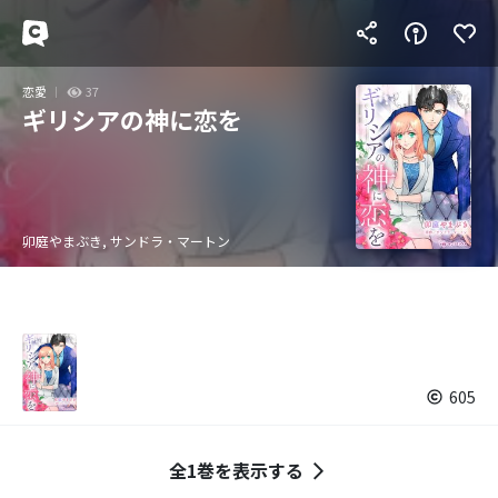
恋愛
37
ギリシアの神に恋を
卯庭やまぶき, サンドラ・マートン
605
全1巻を表示する