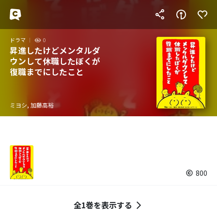
ドラマ
0
昇進したけどメンタルダ
ウンして休職したぼくが
復職までにしたこと
ミヨシ, 加藤高裕
800
全1巻を表示する