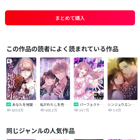
まとめて購入
この作品の読者によく読まれている作品
あなたを地獄に堕とすまで
私がわたしを売る理由
パーフェクトグリッター
シンジュウエンド【タテヨミ】
830.8万
606.2万
34.7万
5.4万
同じジャンルの人気作品