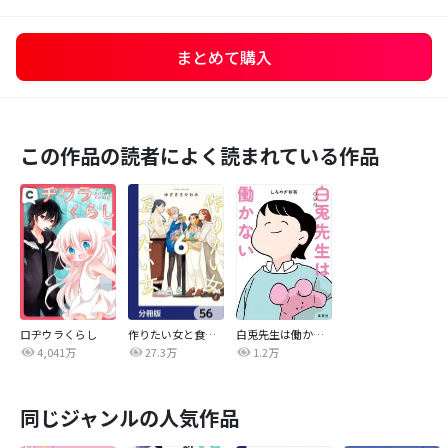
まとめて購入
この作品の読者によく読まれている作品
ロヂウラくらし
作りたい女と食べたい女【分冊版】
白兎先生は働かない【タテヨミ】
4,041万
27.3万
1.2万
同じジャンルの人気作品