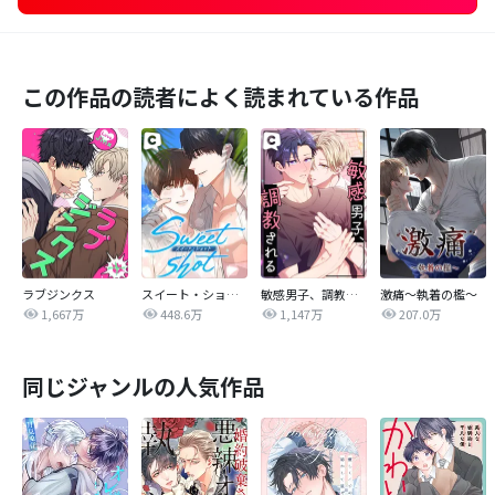
この作品の読者によく読まれている作品
ラブジンクス
スイート・ショット
敏感男子、調教される
激痛～執着の檻～
1,667万
448.6万
1,147万
207.0万
同じジャンルの人気作品