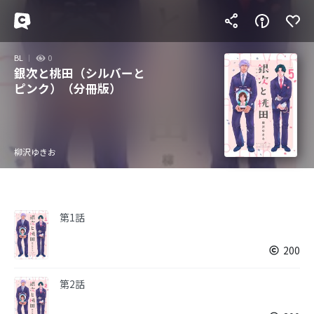
BL
0
銀次と桃田（シルバーと
ピンク）（分冊版）
柳沢ゆきお
第1話
200
第2話