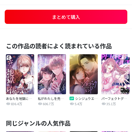
まとめて購入
この作品の読者によく読まれている作品
あなたを地獄に堕とすまで
私がわたしを売る理由
シンジュウエンド【タテヨミ】
パーフェクトグリッター
836.4万
606.7万
5.4万
35.1万
同じジャンルの人気作品