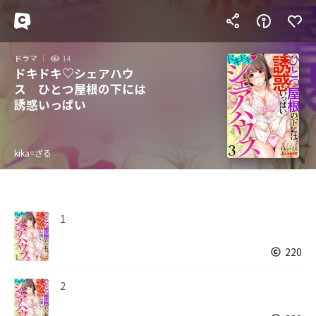
ドラマ
14
ドキドキ♡シェアハウ
ス ひとつ屋根の下には
誘惑いっぱい
kika=ざる
1
220
2