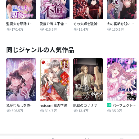
監視夫を駆除するまで
愛妻弁当は不倫に含まれますか？
その夫婦を破滅させるまで
夫の裏垢を覗いてみたら
170.4万
416.5万
15.4万
130.2万
同じジャンルの人気作品
私がわたしを売る理由
noicomi鬼の花嫁
脱獄のカザリヤ
パーフェクトグリッター
606.5万
314.7万
13.4万
35.0万