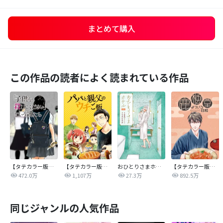
まとめて購入
この作品の読者によく読まれている作品
【タテカラー版】｢子供を殺してください｣という親たち
【タテカラー版】パパと親父のウチご飯
おひとりさまホテル
【タテカラー版】鹿楓堂よついろ日和
472.0万
1,107万
27.3万
892.5万
同じジャンルの人気作品