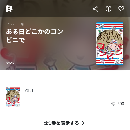
ドラマ
0
ある日どこかのコン
ビニで
nook
vol.1
300
全1巻を表示する