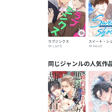
ラブジンクス
スイート・シ
1,667万
448.6万
同じジャンルの人気作