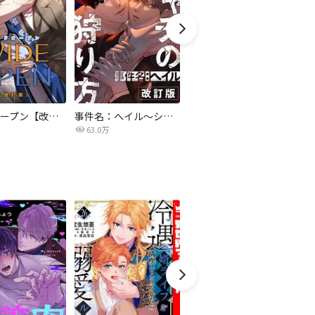
ワイドオープン【改訂版】
事件名：へイル～シャチの狩り方～【改訂版】
亡種【改訂版】
63.0万
243.2万