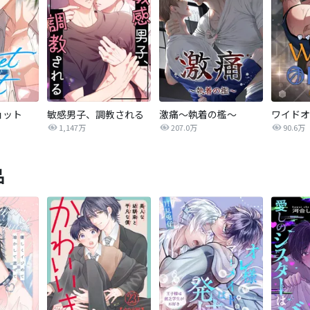
ョット
敏感男子、調教される
激痛～執着の檻～
1,147万
207.0万
90.6万
品