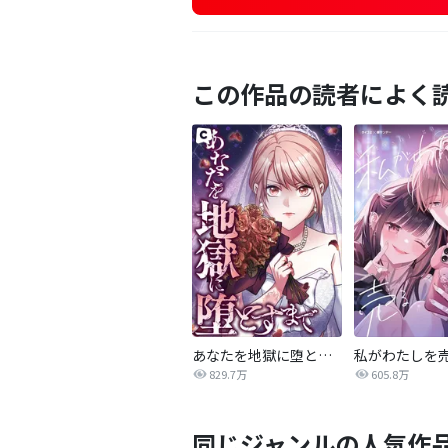
この作品の読者によく
あなたを地獄に堕とすまで
私がわたしを
829.7万
605.8万
同じジャンルの人気作