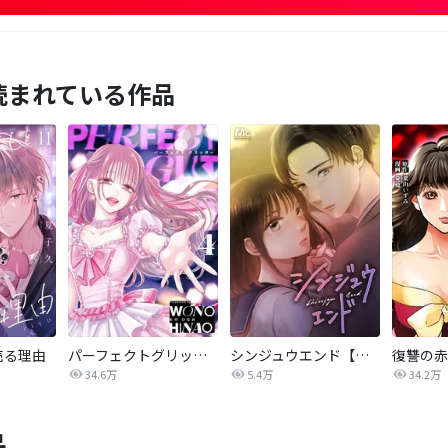
読まれている作品
売る理由
パーフェクトグリッター
シンジュウエンド【タテヨミ】
34.6万
5.4万
34.2万
品