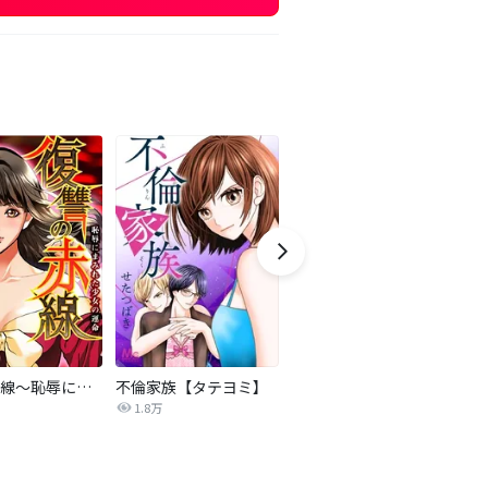
復讐の赤線～恥辱にまみれた少女の運命～【タテヨミ】
不倫家族【タテヨミ】
セフレの品格―プライド―
1.8万
306.3万