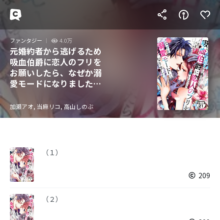
ファンタジー
4.0万
元婚約者から逃げるため
吸血伯爵に恋人のフリを
お願いしたら、なぜか溺
愛モードになりました
分冊版
加瀬アオ, 当麻リコ, 高山しのぶ
（１）
209
（２）