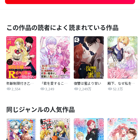
この作品の読者によく読まれている作品
年齢制限付き乙女ゲーの悪役令嬢ですが、堅物騎士様が優秀過ぎてRイベントが一切おきない 【連載版】
「君を愛することはない」と言った氷の魔術師様の片思い相手が、変装した私だった（コミック）【分冊版】
復讐は蜜より甘い
殿下、なぜ私を溺愛するのですか？
2,554
3,249
2,249万
52.3万
同じジャンルの人気作品