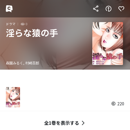
ドラマ
0
淫らな猿の手
森園みるく, 村崎百郎
220
全1巻を表示する