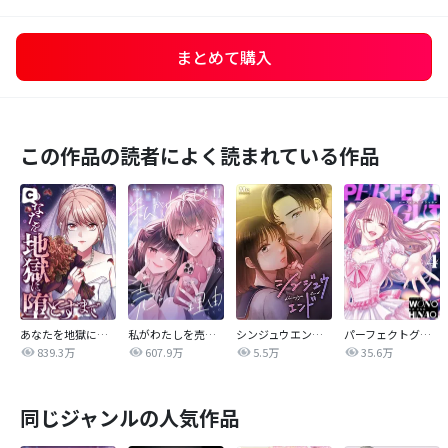
まとめて購入
この作品の読者によく読まれている作品
あなたを地獄に堕とすまで
私がわたしを売る理由
シンジュウエンド【タテヨミ】
パーフェクトグリッター
839.3万
607.9万
5.5万
35.6万
同じジャンルの人気作品