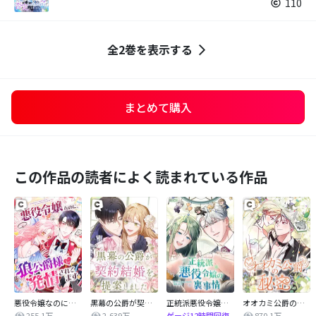
110
全2巻を表示する
まとめて購入
この作品の読者によく読まれている作品
悪役令嬢なのに、狼公爵様に発情されてます
黒幕の公爵が契約結婚を提案しました
正統派悪役令嬢の裏事情
オオカミ公爵の秘密
255.1万
2,639万
870.1万
ゲージ12時間回復