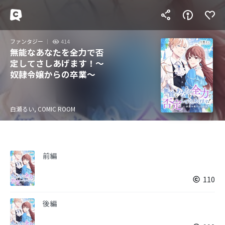
ファンタジー
414
無能なあなたを全力で否
定してさしあげます！～
奴隷令嬢からの卒業～
白瀬るい, COMIC ROOM
前編
110
後編