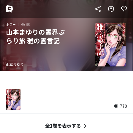
ホラー
55
山本まゆりの霊界ぶ
らり旅 雅の霊言記
山本まゆり
770
全1巻を表示する