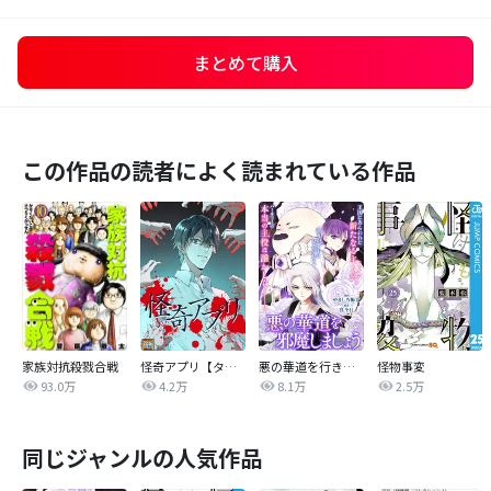
まとめて購入
この作品の読者によく読まれている作品
家族対抗殺戮合戦
怪奇アプリ【タテヨミ】
悪の華道を行きましょう
怪物事変
93.0万
4.2万
8.1万
2.5万
同じジャンルの人気作品