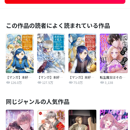
この作品の読者によく読まれている作品
【マンガ】本好きの下剋上 第二部
【マンガ】本好きの下剋上 第三部
【マンガ】本好きの下剋上
転生魔女はその眷属の欲望を知らない
126.0万
127.5万
75.0万
3,138
同じジャンルの人気作品