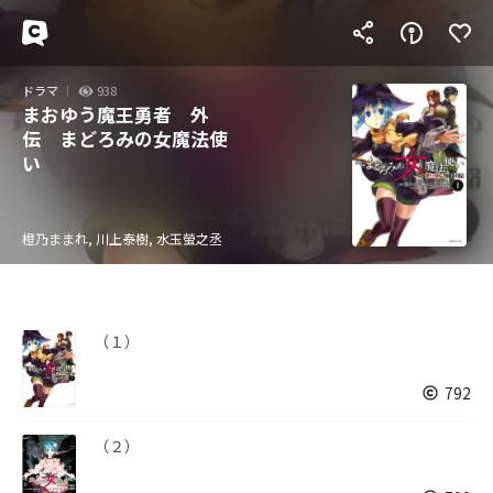
ドラマ
938
まおゆう魔王勇者 外
伝 まどろみの女魔法使
い
橙乃ままれ, 川上泰樹, 水玉螢之丞
（１）
792
（２）