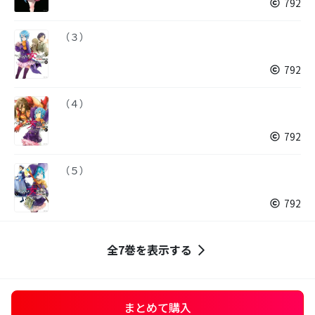
792
（３）
792
（４）
792
（５）
792
全7巻を表示する
まとめて購入