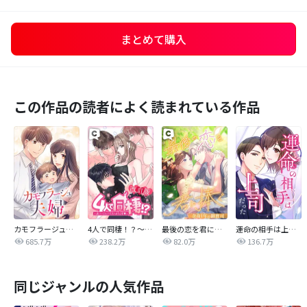
まとめて購入
この作品の読者によく読まれている作品
カモフラージュ夫婦
4人で同棲！？～逆ハーレムハウスへようこそ♥～【改訂版】
最後の恋を君に捧ぐ～余命1年の御曹司～
運命の相手は上司だった
685.7万
238.2万
82.0万
136.7万
同じジャンルの人気作品