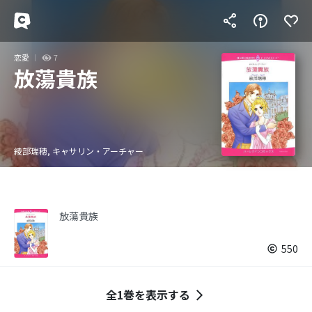
恋愛
7
放蕩貴族
綾部瑞穂, キャサリン・アーチャー
放蕩貴族
550
全1巻を表示する