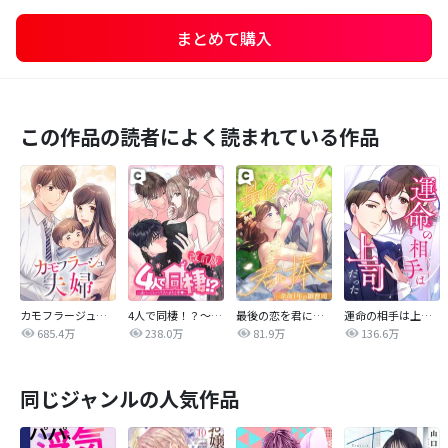
まとめて購入
この作品の読者によく読まれている作品
カモフラージュ夫婦
4人で同棲！？～逆ハーレムハウスへようこそ♥～【改訂版】
最後の恋を君に捧ぐ～余命1年の御曹司～
運命の相手は上司だった
685.4万
238.0万
81.9万
136.6万
同じジャンルの人気作品