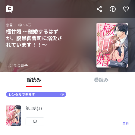
恋愛
5.6万
極甘婚 ～離婚するはず
が、腹黒御曹司に溺愛さ
れています！！～
しげまつ貴子
話読み
巻読み
レンタルできます
第1話(1)
無料