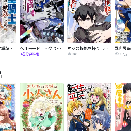
追放された転生重騎士はゲーム知識で無双する
ヘルモード ～やり込み好きのゲーマーは廃設定の異世界で無双する～はじまりの召喚士
神々の権能を操りし者～能力数値『０』で蔑まれている俺だが、実は世界最強の一角～
3巻分無料増
808
3.7万
品