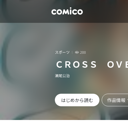
スポーツ
288
ＣＲＯＳＳ ＯＶ
瀬尾公治
作品情報
はじめから読む