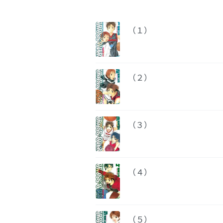
（１）
（２）
（３）
（４）
（５）