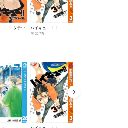
ハイキュー！！ タテカラー版【タテヨミ】
ハイキュー！！
ドラハチ
ア
22.7万
2,791
コ
ハイキュー！！
三国恋戦記～オトメの兵法！～
ク