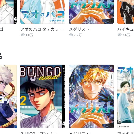
ンゴ―
アオのハコ タテカラー版【タテヨミ】
メダリスト
1.8万
2.2万
2.6万
品
BUNGO―ブンゴ―
メダリスト
アオのハ