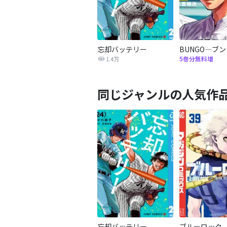
忘却バッテリー
BUNGO―ブ
5巻分無料増
1.4万
同じジャンルの人気作
忘却バッテリー
ブルーロック