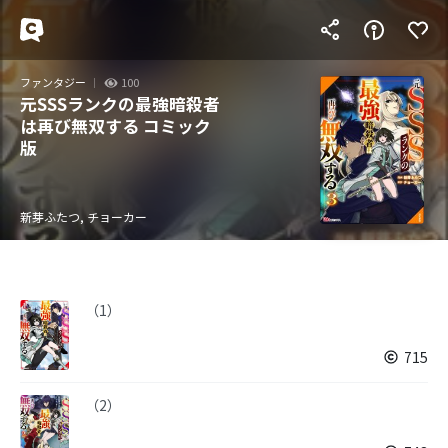
ファンタジー
100
元SSSランクの最強暗殺者
は再び無双する コミック
版
新芽ふたつ, チョーカー
（1）
715
（2）