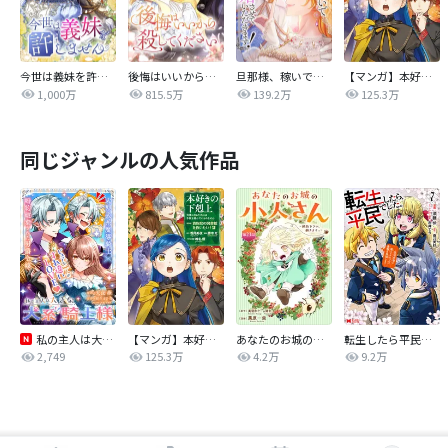
今世は義妹を許しません
後悔はいいから殺してください
旦那様、稼いで離婚させていただきます！
【マンガ】本好きの下剋上 第四部
1,000万
815.5万
139.2万
125.3万
同じジャンルの人気作品
私の主人は大きな犬系騎士様
【マンガ】本好きの下剋上 第四部
あなたのお城の小人さん ～御飯下さい、働きますっ～（コミック）【分冊版】
転生したら平民でした。～生活水準に耐えられないので貴族を目指します～（コミック）
2,749
125.3万
4.2万
9.2万