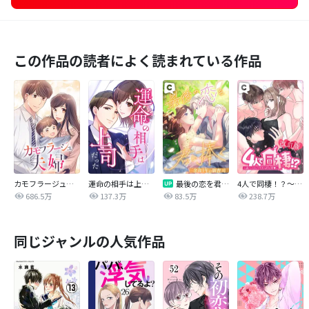
この作品の読者によく読まれている作品
カモフラージュ夫婦
運命の相手は上司だった
最後の恋を君に捧ぐ～余命1年の御曹司～
4人で同棲！？～逆ハーレムハウスへようこそ♥～【改訂版】
686.5万
137.3万
83.5万
238.7万
同じジャンルの人気作品