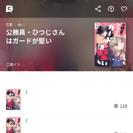
恋愛
5
公務員・ひつじさん
はガードが堅い
二瀬イツ
1
110
2