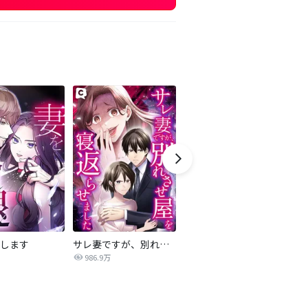
します
サレ妻ですが、別れさせ屋を寝返らせました
僕らの喉にはフタがある
騙
986.9万
7,084万