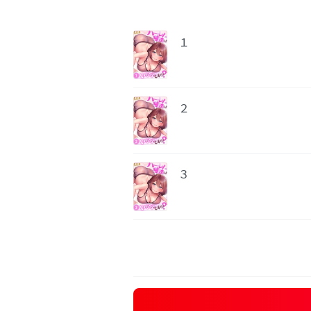
１
２
３