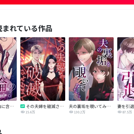
読まれている作品
愛妻弁当は不倫に含まれますか？
その夫婦を破滅させるまで
夫の裏垢を覗いてみたら
妻を引退
15.6万
130.2万
87.5万
品