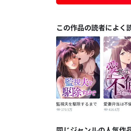
この作品の読者によく
監視夫を駆除するまで
170.5万
416.6万
同じジャンルの人気作