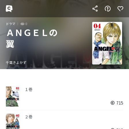
ドラマ
0
ＡＮＧＥＬの
翼
千葉きよかず
１巻
715
２巻