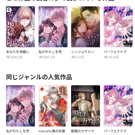
あなたを地獄に堕とすまで
私がわたしを売る理由
シンジュウエンド【タテヨミ】
パーフェクトグリッター
838.2万
607.3万
5.5万
35.4万
同じジャンルの人気作品
私がわたしを売る理由
noicomi鬼の花嫁
脱獄のカザリヤ
パーフェクトグリッター