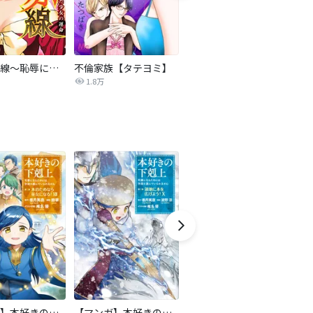
復讐の赤線～恥辱にまみれた少女の運命～【タテヨミ】
不倫家族【タテヨミ】
夫を社会的に抹殺する5つの方法
1.8万
629.6万
【マンガ】本好きの下剋上 第二部
【マンガ】本好きの下剋上 第三部
天は赤い河のほとり
傍