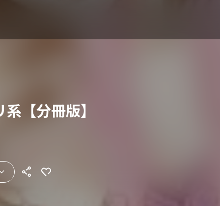
リ系【分冊版】