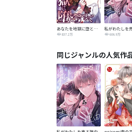
あなたを地獄に堕とすまで
私がわたしを
837.2万
606.9万
同じジャンルの人気作
私がわたしを売る理由
noicomi鬼の