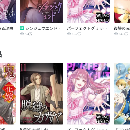
売る理由
シンジュウエンド【タテヨミ】
パーフェクトグリッター
5.4万
35.2万
34.3万
品
花嫁
脱獄のカザリヤ
パーフェクトグリッター