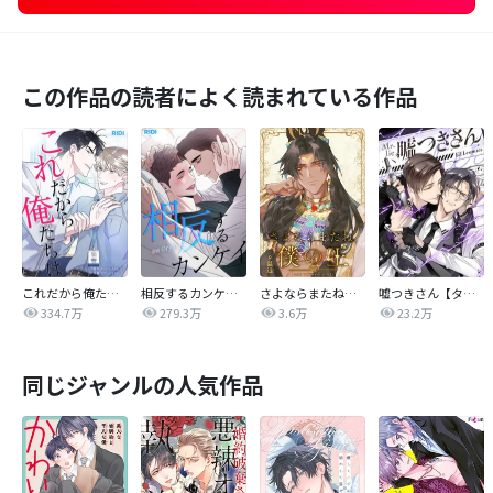
この作品の読者によく読まれている作品
これだから俺たちは
相反するカンケイ【改訂版】
さよならまたね、僕の王【タテヨミ】
嘘つきさん【タテヨミ】
334.7万
279.3万
3.6万
23.2万
同じジャンルの人気作品