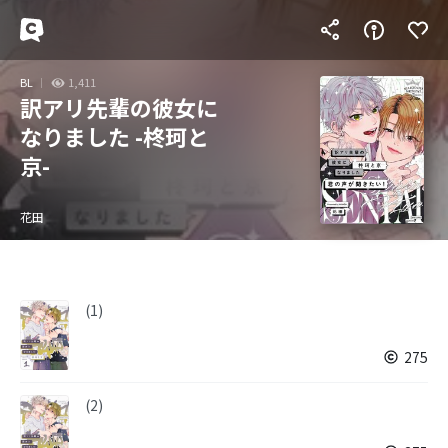
BL
1,411
訳アリ先輩の彼女に
なりました -柊珂と
京-
花田
(1)
275
(2)