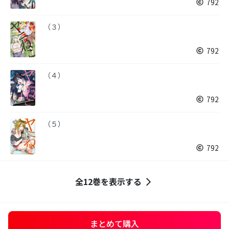
792
（３）
792
（４）
792
（５）
792
全12巻を表示する
まとめて購入