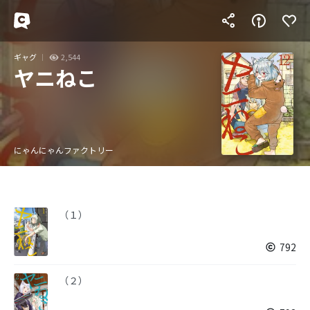
ギャグ
2,544
ヤニねこ
にゃんにゃんファクトリー
（１）
792
（２）