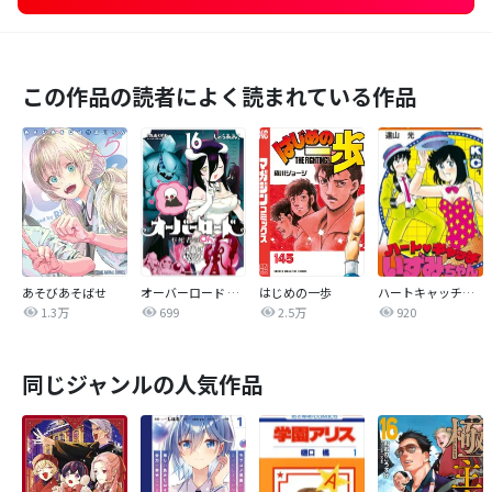
この作品の読者によく読まれている作品
あそびあそばせ
オーバーロード 不死者のOh!
はじめの一歩
ハートキャッチいずみちゃん
1.3万
699
2.5万
920
同じジャンルの人気作品