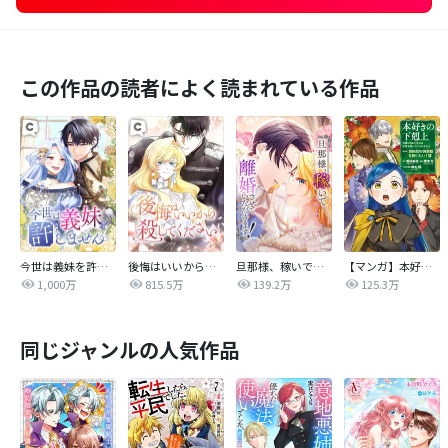
この作品の読者によく読まれている作品
今世は義妹を許しません
後悔はいいから殺してください
旦那様、稼いで離婚させていただきます！
【マンガ】本好きの下剋上 第四部
1,000万
815.5万
139.2万
125.3万
同じジャンルの人気作品