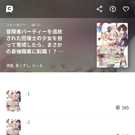
ファンタジー
39
冒険者パーティーを追放
された回復士の少女を拾
って育成したら、まさか
の最強職業に転職！？ お
まけに彼女の様子が何や
らおかしくて… 【連載
清露, 星くずし, えーる
版】
: 1
165
: 2