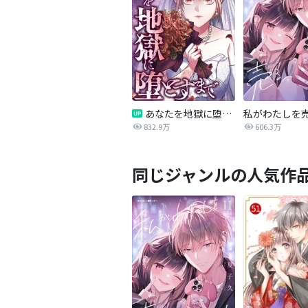
あなたを地獄に堕とすまで
私がわたしを
832.9万
606.3万
同じジャンルの人気作