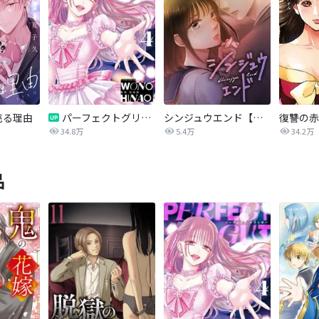
売る理由
パーフェクトグリッター
シンジュウエンド【タテヨミ】
34.8万
5.4万
34.2万
品