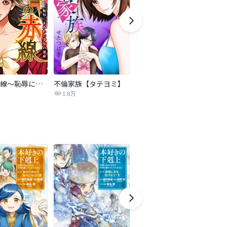
復讐の赤線～恥辱にまみれた少女の運命～【タテヨミ】
不倫家族【タテヨミ】
セフレの品格―プライド―
1.8万
306.3万