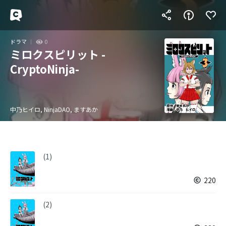
ドラマ
0
ミロクスピリット -
CryptoNinja-
中乃ヒイロ, NinjaDAO, ますあか
(1)
220
(2)