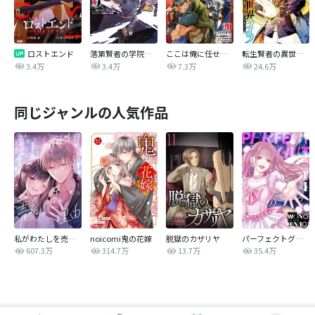
ロストエンド
落第賢者の学院無双 ～二度目の転生、Ｓランクチート魔術師冒険録～
ここは俺に任せて先に行けと言ってから10年がたったら伝説になっていた。
転生賢者の異世界ライフ～第二の職業を得て、世界最強になりました～
3.4万
3.4万
7.3万
24.6万
同じジャンルの人気作品
私がわたしを売る理由
noicomi鬼の花嫁
脱獄のカザリヤ
パーフェクトグリッター
607.3万
314.7万
13.7万
35.4万