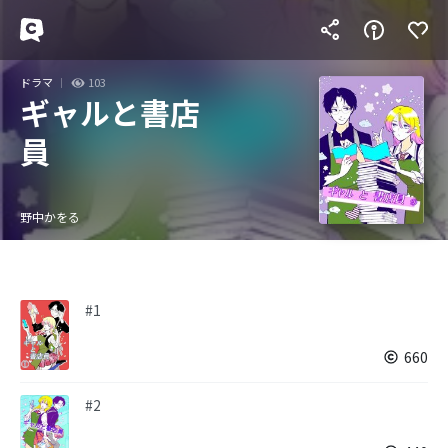
ドラマ
103
ギャルと書店
員
野中かをる
#1
660
#2