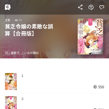
恋愛
39
貧乏令嬢の素敵な誤
算【合冊版】
羽二重餅子, こいなだ陽日
１
550
２