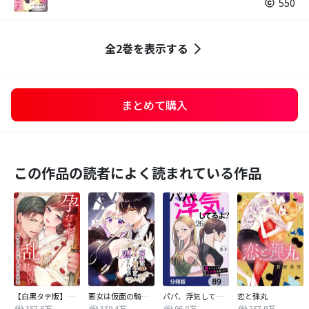
550
全2巻を表示する
まとめて購入
この作品の読者によく読まれている作品
【白黒タテ版】孕むまで乱れいけ～身代わり花嫁と軍服の猛愛
悪女は仮面の騎士に騙されない
パパ、浮気してるよ？娘と二人でクズ夫を捨てます【分冊版】
恋と弾丸
357.8万
339.4万
96.0万
257.9万