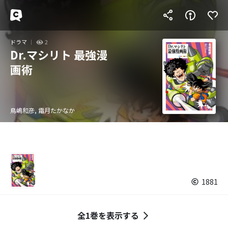
ドラマ
2
Dr.マシリト 最強漫
画術
鳥嶋和彦, 霜月たかなか
1881
全1巻を表示する