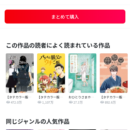
まとめて購入
この作品の読者によく読まれている作品
【タテカラー版】｢子供を殺してください｣という親たち
【タテカラー版】パパと親父のウチご飯
おひとりさまホテル
【タテカラー版】鹿楓堂よついろ日和
472.0万
1,107万
27.3万
892.6万
同じジャンルの人気作品