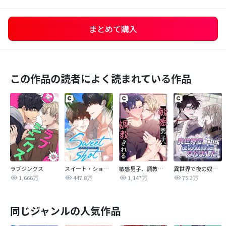
まとめて購入
この作品の読者によく読まれている作品
ラブジンクス
スイート・ショット
敏感男子、調教される
異世界で夜の奴隷になりました【改訂版】
1,666万
447.8万
1,147万
75.2万
同じジャンルの人気作品