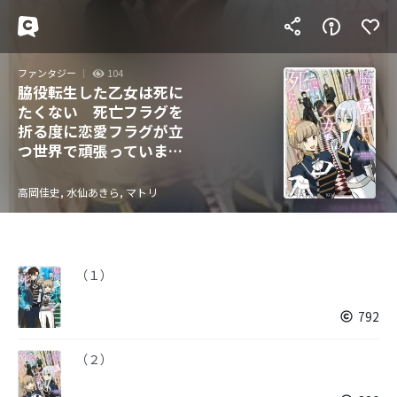
ファンタジー
104
脇役転生した乙女は死に
たくない 死亡フラグを
折る度に恋愛フラグが立
つ世界で頑張っていま
す！
高岡佳史, 水仙あきら, マトリ
（１）
792
（２）