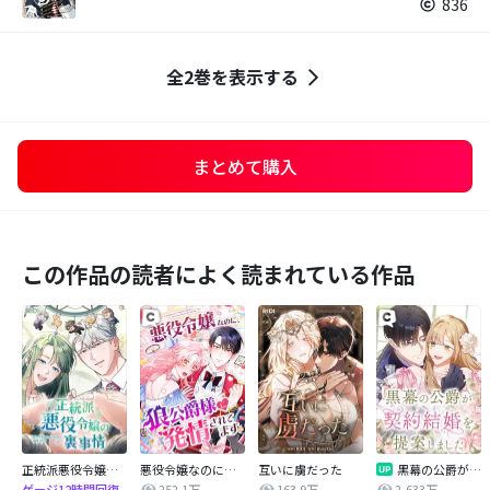
836
全2巻を表示する
まとめて購入
この作品の読者によく読まれている作品
正統派悪役令嬢の裏事情
悪役令嬢なのに、狼公爵様に発情されてます
互いに虜だった
黒幕の公爵が契約結婚を提案しました
252.1万
163.9万
2,633万
ゲージ12時間回復