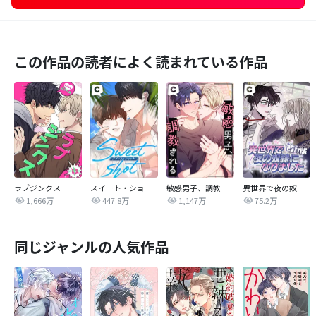
この作品の読者によく読まれている作品
ラブジンクス
スイート・ショット
敏感男子、調教される
異世界で夜の奴隷になりました【改訂版】
1,666万
447.8万
1,147万
75.2万
同じジャンルの人気作品