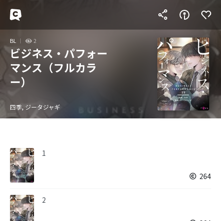
BL
2
ビジネス・パフォー
マンス（フルカラ
ー）
四季, ジータジャギ
1
264
2